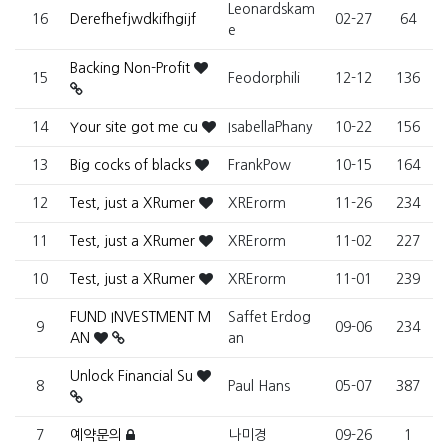
Leonardskam
16
Derefhefjwdkifhgijf
02-27
64
e
Backing Non-Profit
15
Feodorphili
12-12
136
14
Your site got me cu
IsabellaPhany
10-22
156
13
Big cocks of blacks
FrankPow
10-15
164
12
Test, just a XRumer
XRErorm
11-26
234
11
Test, just a XRumer
XRErorm
11-02
227
10
Test, just a XRumer
XRErorm
11-01
239
FUND INVESTMENT M
Saffet Erdog
9
09-06
234
AN
an
Unlock Financial Su
8
Paul Hans
05-07
387
7
예약문의
나미경
09-26
1